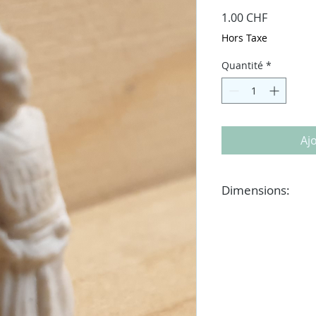
Prix
1.00 CHF
Hors Taxe
Quantité
*
Aj
Dimensions:
H21 x L9 mm